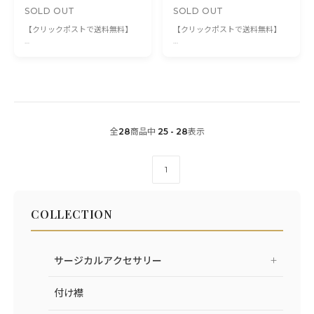
SOLD OUT
SOLD OUT
【クリックポストで送料無料】
【クリックポストで送料無料】
さっと纏うだけで品よくきちんと
上品な華やかコーデがこんなに簡
感UP！主役になる1枚です。
単に出来ちゃう♪
アシンメトリーでおしゃれさんの
首元がさみしく感じるコーデにお
仲間入りしちゃおう！
すすめです！
1枚持ってると大活躍間違いなし
いつものお洋服にplusするだけ！
のマストバイアイテム
ボタン1つの手軽さなのでアクセ
サリー感覚でおしゃれを楽しめま
全
28
商品中
25 - 28
表示
す。
カットソーやセーターにオールシ
ーズンお使い頂けます！！
1
COLLECTION
サージカルアクセサリー
付け襟