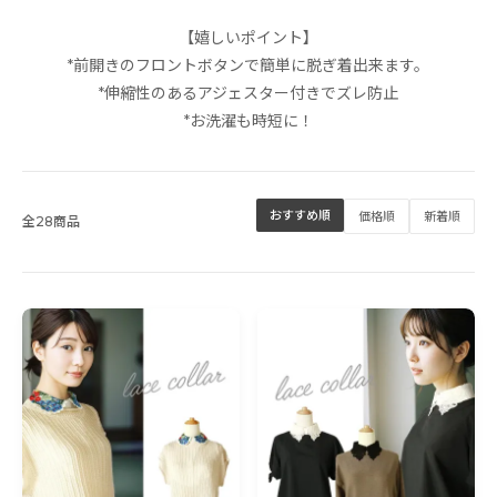
【嬉しいポイント】
*前開きのフロントボタンで簡単に脱ぎ着出来ます。
*伸縮性のあるアジェスター付きでズレ防止
*お洗濯も時短に！
おすすめ順
価格順
新着順
全28商品