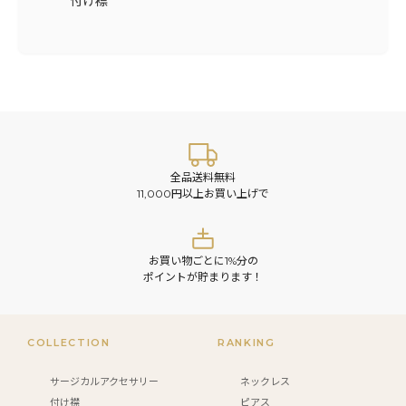
付け襟
全品送料無料
11,000円以上お買い上げで
お買い物ごとに1%分の
ポイントが貯まります！
COLLECTION
RANKING
サージカルアクセサリー
ネックレス
付け襟
ピアス