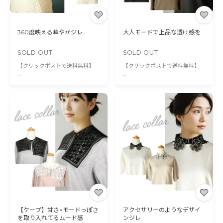
360度映える華やかジレ
大人モードで上品な透け感を
SOLD OUT
SOLD OUT
【クリックポストで送料無料】
【クリックポストで送料無料】
カラフルな遊び心が魅力のジレは
贅沢なレース使いはちょっと物足
アクサセリーの代わりにもなって
りなさを感じる時にピッタリ。
とっても便利
一瞬で気品ある華やかさな印象に
いつもと違う気分でお出かけを…
変わります。
季節を問わずお使い頂ける優れも
の♪
【ケープ】甘さ×モードっぽさ
アクセサリーのようなデザイ
を取り入れてるムード感
ンジレ