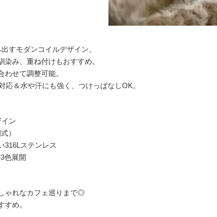
み出すモダンコイルデザイン。
馴染み、重ね付けもおすすめ。
合わせて調整可能。
ー対応＆水や汗にも強く、つけっぱなしOK。
ザイン
閉式）
316Lステンレス
LDの3色展開
しゃれなカフェ巡りまで◎
すすめ。