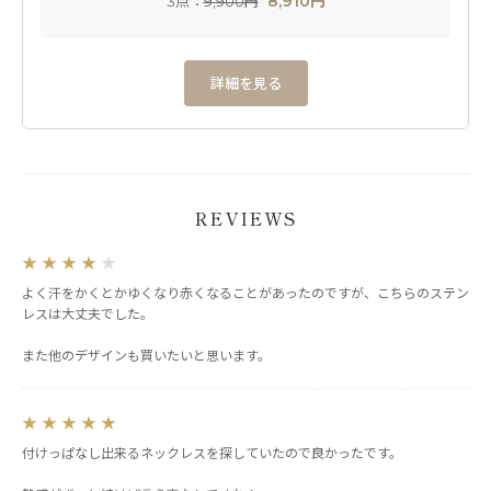
8,910円
3点：
9,900円
詳細を見る
REVIEWS
★
★
★
★
★
よく汗をかくとかゆくなり赤くなることがあったのですが、こちらのステン
レスは大丈夫でした。
また他のデザインも買いたいと思います。
★
★
★
★
★
付けっぱなし出来るネックレスを探していたので良かったです。