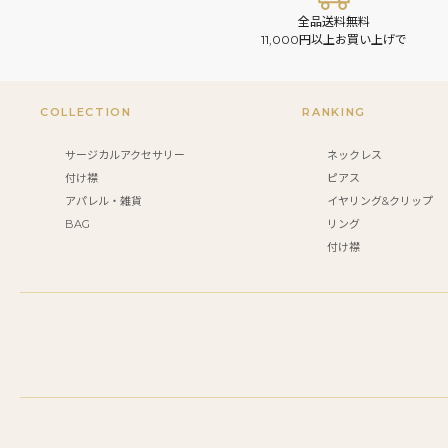
全品送料無料
11,000円以上お買い上げで
COLLECTION
RANKING
サージカルアクセサリー
ネックレス
付け襟
ピアス
アパレル・雑貨
イヤリング&クリップ
BAG
リング
付け襟