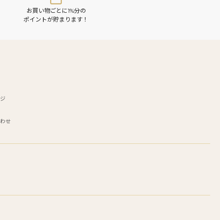
お買い物ごとに1%分の
ポイントが貯まります！
T
録
ン
ージ
合わせ