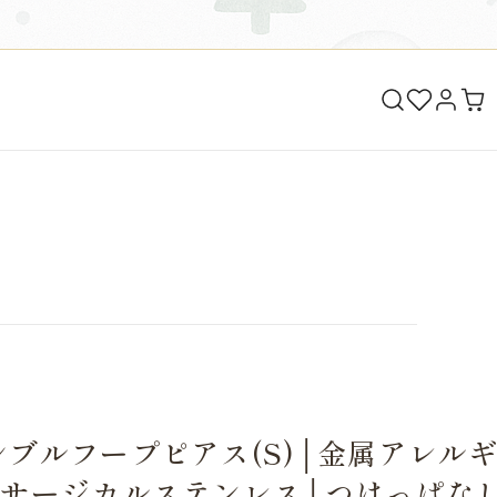
ブルフープピアス(S)│金属アレル
│サージカルステンレス│つけっぱな