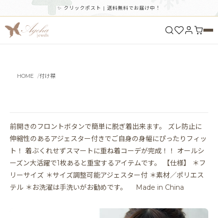
✨ クリックポスト | 送料無料でお届け中！
HOME
付け襟
前開きのフロントボタンで簡単に脱ぎ着出来ます。 ズレ防止に
伸縮性のあるアジェスター付きでご自身の身幅にぴったりフィッ
ト！ 着ぶくれせずスマートに重ね着コーデが完成！！ オールシ
ーズン大活躍で1枚あると重宝するアイテムです。 【仕様】 ＊フ
リーサイズ ＊サイズ調整可能アジェスター付 ＊素材／ポリエス
テル ＊お洗濯は手洗いがお勧めです。 Made in China