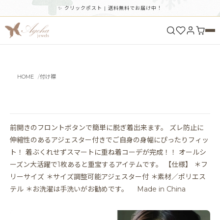
✨ クリックポスト | 送料無料でお届け中！
HOME
付け襟
前開きのフロントボタンで簡単に脱ぎ着出来ます。 ズレ防止に
伸縮性のあるアジェスター付きでご自身の身幅にぴったりフィッ
ト！ 着ぶくれせずスマートに重ね着コーデが完成！！ オールシ
ーズン大活躍で1枚あると重宝するアイテムです。 【仕様】 ＊フ
リーサイズ ＊サイズ調整可能アジェスター付 ＊素材／ポリエス
テル ＊お洗濯は手洗いがお勧めです。 Made in China