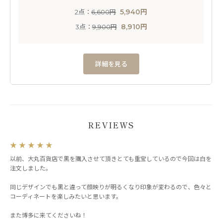
5,940円
2点：
6,600円
8,910円
3点：
9,900円
詳細を見る
REVIEWS
★
★
★
★
★
以前、大丸百貨店で黒を購入させて頂きとても重宝しているので今回は白を
注文しました。
同じデザインでも黒と違って顔映りが明るくなり印象が変わるので、色々と
コーディネートを楽しみたいと思います。
また博多に来てくださいね！