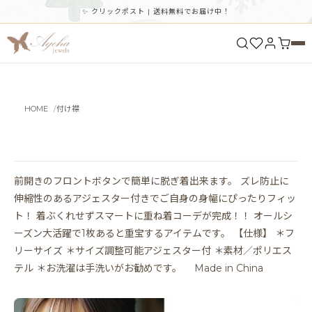
✨ クリックポスト | 送料無料でお届け中！
HOME
付け襟
前開きのフロントボタンで簡単に脱ぎ着出来ます。 ズレ防止に
伸縮性のあるアジェスター付きでご自身の身幅にぴったりフィッ
ト！ 着ぶくれせずスマートに重ね着コーデが完成！！ オールシ
ーズン大活躍で1枚あると重宝するアイテムです。 【仕様】 ＊フ
リーサイズ ＊サイズ調整可能アジェスター付 ＊素材／ポリエス
テル ＊お洗濯は手洗いがお勧めです。 Made in China